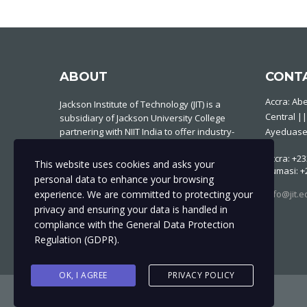
ABOUT
CONT
Accra: Ab
Jackson Institute of Technology (JIT) is a
Central ||
subsidiary of Jackson University College
partnering with NIIT India to offer industry-
Ayeduase
based IT courses to individuals and
Accra: +23
institutions to produce experts who are
This website uses cookies and asks your
Kumasi: +
industry and future ready.
personal data to enhance your browsing
Info@jit.e
experience. We are committed to protecting your
privacy and ensuring your data is handled in
compliance with the
General Data Protection
Regulation (GDPR)
.
OK, I AGREE
PRIVACY POLICY
Copyright ©
Jackson Institute of Technology