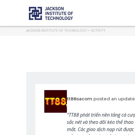
JACKSON INSTITUTE OF TECHNOLOGY
>
ACTIVITY
tt88sacom
posted an update
“TT88 phát triển nền tảng cá cượ
sắc nét và theo dõi kèo thể thao
mắt. Các giao dịch nạp rút được