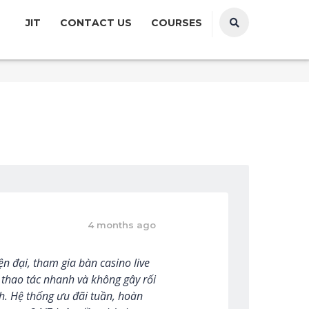
JIT
CONTACT US
COURSES
4 months ago
ện đại, tham gia bàn casino live
p thao tác nhanh và không gây rối
h. Hệ thống ưu đãi tuần, hoàn