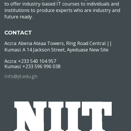
to offer industry-based IT courses to individuals and
institutions to produce experts who are industry and
future ready.
CONTACT
Accra: Abena Ateaa Towers, Ring Road Central ||
Kumasi: A 14 Jackson Street, Ayeduase New Site
Accra: +233 540 104 957
Kumasi: +233 596 996 038
Info@jit.edu.gh