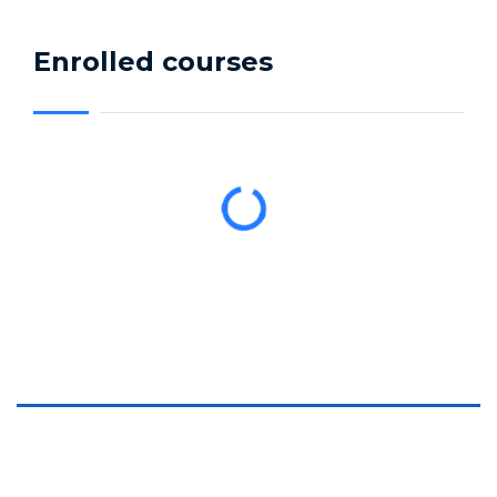
Enrolled courses