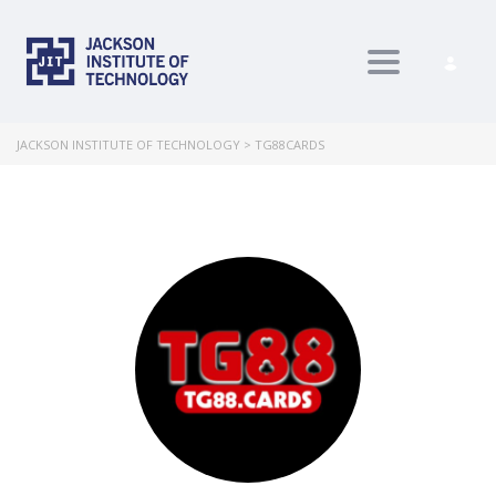
Toggle nav
JACKSON INSTITUTE OF TECHNOLOGY
>
TG88CARDS