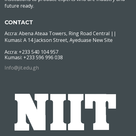
future ready.
CONTACT
Accra: Abena Ateaa Towers, Ring Road Central ||
Kumasi: A 14 Jackson Street, Ayeduase New Site
Accra: +233 540 104 957
Kumasi: +233 596 996 038
Info@jit.edu.gh