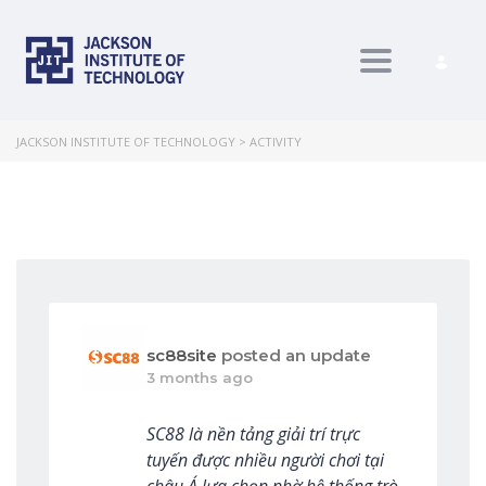
Toggle nav
JACKSON INSTITUTE OF TECHNOLOGY
>
ACTIVITY
sc88site
posted an update
3 months ago
SC88 là nền tảng giải trí trực
tuyến được nhiều người chơi tại
châu Á lựa chọn nhờ hệ thống trò