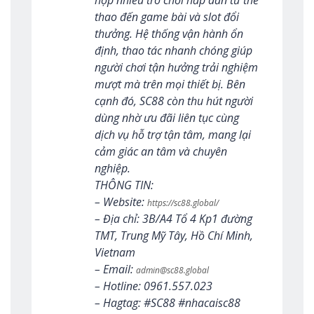
thao đến game bài và slot đổi
thưởng. Hệ thống vận hành ổn
định, thao tác nhanh chóng giúp
người chơi tận hưởng trải nghiệm
mượt mà trên mọi thiết bị. Bên
cạnh đó, SC88 còn thu hút người
dùng nhờ ưu đãi liên tục cùng
dịch vụ hỗ trợ tận tâm, mang lại
cảm giác an tâm và chuyên
nghiệp.
THÔNG TIN:
– Website:
https://sc88.global/
– Địa chỉ: 3B/A4 Tổ 4 Kp1 đường
TMT, Trung Mỹ Tây, Hồ Chí Minh,
Vietnam
– Email:
admin@sc88.global
– Hotline: 0961.557.023
– Hagtag: #SC88 #nhacaisc88