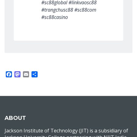
#sc88global #linkvaosc88
#trangchusc88 #sc88com
#sc88casino
Facebook
Mastodon
Email
Share
ABOUT
Jackson Institute of Technology (JIT) is a subsidiary of