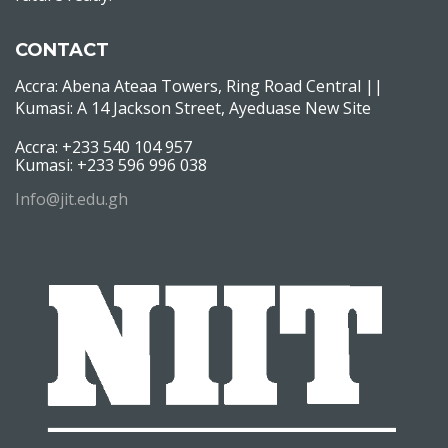
CONTACT
Accra: Abena Ateaa Towers, Ring Road Central ||
Kumasi: A 14 Jackson Street, Ayeduase New Site
Accra: +233 540 104 957
Kumasi: +233 596 996 038
Info@jit.edu.gh