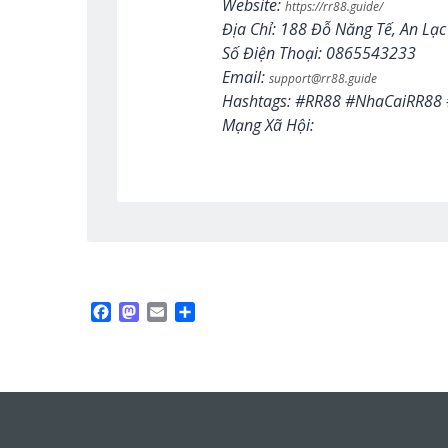
Website:
https://rr88.guide/
Địa Chỉ: 188 Đỗ Năng Tế, An Lạc
Số Điện Thoại: 0865543233
Email:
support@rr88.guide
Hashtags: #RR88 #NhaCaiRR88
Mạng Xã Hội:
Facebook
Mastodon
Email
Share