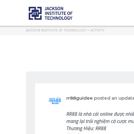
JACKSON INSTITUTE OF TECHNOLOGY
>
ACTIVITY
rr88guidee
posted an updat
RR88 là nhà cái online được nhi
mang lại trải nghiệm cá cược m
Thương Hiệu: RR88