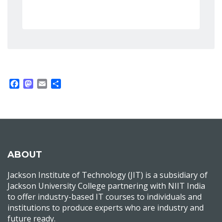
Facebook
Mastodon
Email
Share
ABOUT
Jackson Institute of Technology (JIT) is a subsidiary of
Jackson University College partnering with NIIT India
to offer industry-based IT courses to individuals and
institutions to produce experts who are industry and
future ready.