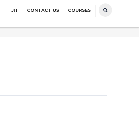
JIT
CONTACT US
COURSES