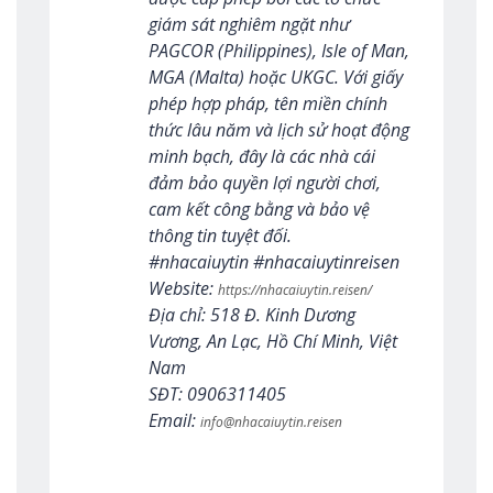
giám sát nghiêm ngặt như
PAGCOR (Philippines), Isle of Man,
MGA (Malta) hoặc UKGC. Với giấy
phép hợp pháp, tên miền chính
thức lâu năm và lịch sử hoạt động
minh bạch, đây là các nhà cái
đảm bảo quyền lợi người chơi,
cam kết công bằng và bảo vệ
thông tin tuyệt đối.
#nhacaiuytin #nhacaiuytinreisen
Website:
https://nhacaiuytin.reisen/
Địa chỉ: 518 Đ. Kinh Dương
Vương, An Lạc, Hồ Chí Minh, Việt
Nam
SĐT: 0906311405
Email:
info@nhacaiuytin.reisen