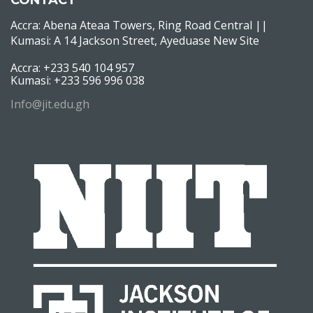
Accra: Abena Ateaa Towers, Ring Road Central ||
Kumasi: A 14 Jackson Street, Ayeduase New Site
Accra: +233 540 104 957
Kumasi: +233 596 996 038
Info@jit.edu.gh