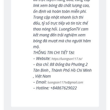
link xem bóng đá chất lượng cao,
ổn định và hoàn toàn miễn phí.
Trang cập nhật nhanh lịch thi
đấu, tỷ số trực tiếp và tin tức thể
thao nóng hổi. LuongSonTV cam
kết mang đến trải nghiệm xem
bóng đá mượt mà cho người hâm
mộ.
THÔNG TIN CHI TIẾT TẠI:
– Website:
https://luongson117.tv/
– Địa chỉ: 88 Đống Đa Phường 2
Tân Bình , Thành Phố Hồ Chí Minh
, Việt Nam
– Email:
luongson117tv@gmail.com
– Hotline: +84867629022