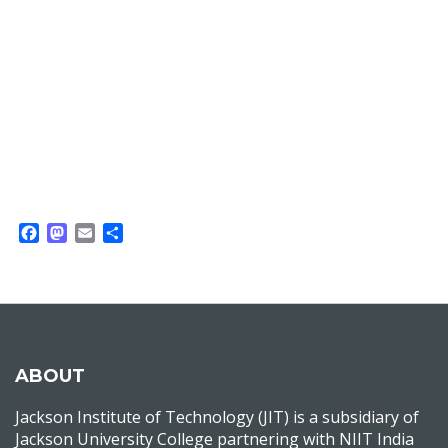
Facebook
Mastodon
Email
Share
ABOUT
Jackson Institute of Technology (JIT) is a subsidiary of
Jackson University College partnering with NIIT India