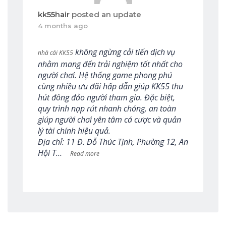
kk55hair
posted an update
4 months ago
không ngừng cải tiến dịch vụ
nhà cái KK55
nhằm mang đến trải nghiệm tốt nhất cho
người chơi. Hệ thống game phong phú
cùng nhiều ưu đãi hấp dẫn giúp KK55 thu
hút đông đảo người tham gia. Đặc biệt,
quy trình nạp rút nhanh chóng, an toàn
giúp người chơi yên tâm cá cược và quản
lý tài chính hiệu quả.
Địa chỉ: 11 Đ. Đỗ Thúc Tịnh, Phường 12, An
Hội T…
Read more