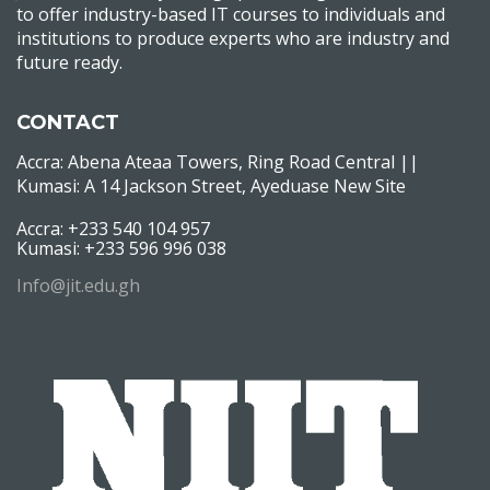
to offer industry-based IT courses to individuals and
institutions to produce experts who are industry and
future ready.
CONTACT
Accra: Abena Ateaa Towers, Ring Road Central ||
Kumasi: A 14 Jackson Street, Ayeduase New Site
Accra: +233 540 104 957
Kumasi: +233 596 996 038
Info@jit.edu.gh