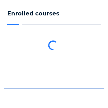
Enrolled courses