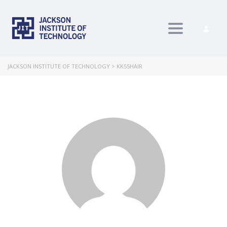
Toggle nav
JACKSON INSTITUTE OF TECHNOLOGY
>
KK55HAIR