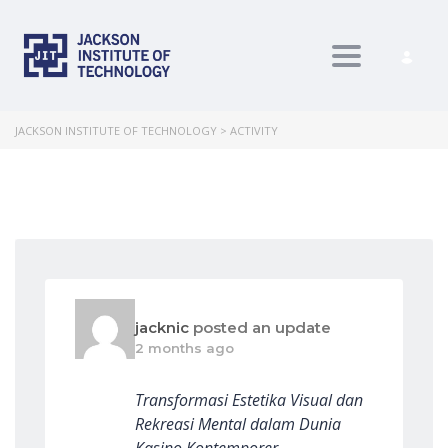
Toggle nav
JACKSON INSTITUTE OF TECHNOLOGY
>
ACTIVITY
jacknic
posted an update
2 months ago
Transformasi Estetika Visual dan
Rekreasi Mental dalam Dunia
Kasino Kontemporer