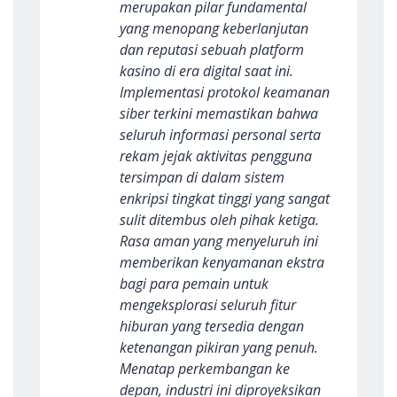
merupakan pilar fundamental
yang menopang keberlanjutan
dan reputasi sebuah platform
kasino di era digital saat ini.
Implementasi protokol keamanan
siber terkini memastikan bahwa
seluruh informasi personal serta
rekam jejak aktivitas pengguna
tersimpan di dalam sistem
enkripsi tingkat tinggi yang sangat
sulit ditembus oleh pihak ketiga.
Rasa aman yang menyeluruh ini
memberikan kenyamanan ekstra
bagi para pemain untuk
mengeksplorasi seluruh fitur
hiburan yang tersedia dengan
ketenangan pikiran yang penuh.
Menatap perkembangan ke
depan, industri ini diproyeksikan