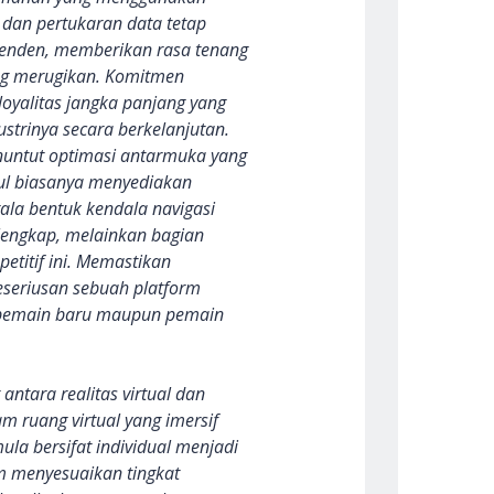
i dan pertukaran data tetap
ependen, memberikan rasa tenang
ng merugikan. Komitmen
loyalitas jangka panjang yang
strinya secara berkelanjutan.
nuntut optimasi antarmuka yang
ggul biasanya menyediakan
ala bentuk kendala navigasi
lengkap, melainkan bagian
etitif ini. Memastikan
eseriusan sebuah platform
u pemain baru maupun pemain
ntara realitas virtual dan
m ruang virtual yang imersif
la bersifat individual menjadi
m menyesuaikan tingkat