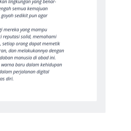
kan lingkungan yang benar-
 tengah semua kemajuan
 goyah sedikit pun agar
agi mereka yang mampu
i reputasi solid, memahami
p, setiap orang dapat memetik
ikiran, dan melakukannya dengan
daban manusia di abad ini.
n warna baru dalam kehidupan
dalam perjalanan digital
s diri.