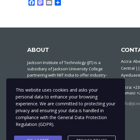
Facebook
Mastodon
Email
Share
ABOUT
CONT
Accra: Ab
Jackson Institute of Technology (JIT) is a
Central ||
subsidiary of Jackson University College
partnering with NIIT India to offer industry-
Ayeduase
based IT courses to individuals and
Accra: +23
institutions to produce experts who are
This website uses cookies and asks your
Kumasi: +
industry and future ready.
personal data to enhance your browsing
Info@jit.e
experience. We are committed to protecting your
privacy and ensuring your data is handled in
compliance with the
General Data Protection
Regulation (GDPR)
.