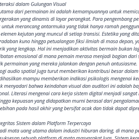
Interaksi dalam Gulungan Visual
k utama dari permainan ini adalah kemampuannya untuk memicu
rgerakan yang dinamis di layar perangkat. Para pengembang per
u untuk merancang antarmuka yang tidak hanya ramah penggun
lemen kejutan yang muncul di setiap transisi. Estetika yang d
peradaban kuno hingga petualangan fiksi ilmiah di masa depan,
 yang lengkap. Hal ini menjadikan aktivitas bermain bukan lagi
ibatan emosional di mana pemain merasa menjadi bagian dari 
nik permainan yang mereka jalankan dengan penuh antusiasme.
logi audio spatial juga turut memberikan kontribusi besar dal
 dihasilkan mampu memberikan indikasi psikologis mengenai k
tuk menyadari bahwa keindahan visual dan auditori ini adalah ba
nal. Literasi mengenai cara kerja sistem digital menjadi sangat 
ngga kepuasan yang didapatkan murni berasal dari pengalaman e
bihan pada hasil akhir yang bersifat acak dan tidak dapat dipr
egritas Sistem dalam Platform Terpercaya
di mata uang utama dalam industri hiburan daring, di mana pe
esuksesan sebuah platform di mata masyarakat luas. Sistem 