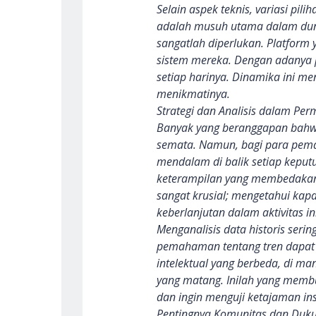
Selain aspek teknis, variasi p
adalah musuh utama dalam duni
sangatlah diperlukan. Platform
sistem mereka. Dengan adanya 
setiap harinya. Dinamika ini m
menikmatinya.
Strategi dan Analisis dalam Pe
Banyak yang beranggapan bahw
semata. Namun, bagi para pema
mendalam di balik setiap keput
keterampilan yang membedakan 
sangat krusial; mengetahui kap
keberlanjutan dalam aktivitas in
Menganalisis data historis seri
pemahaman tentang tren dapat 
intelektual yang berbeda, di ma
yang matang. Inilah yang membua
dan ingin menguji ketajaman in
Pentingnya Komunitas dan Duku