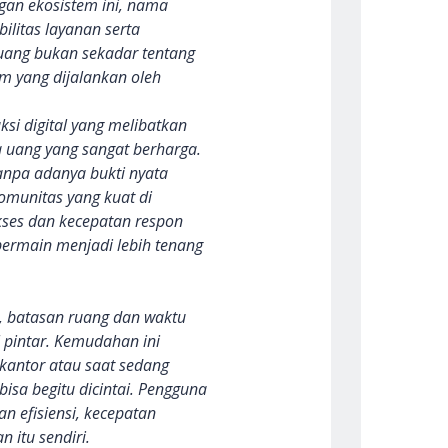
gan ekosistem ini, nama
ilitas layanan serta
uang bukan sekadar tentang
m yang dijalankan oleh
si digital yang melibatkan
a uang yang sangat berharga.
tanpa adanya bukti nyata
omunitas yang kuat di
kses dan kecepatan respon
ermain menjadi lebih tenang
i, batasan ruang dan waktu
l pintar. Kemudahan ini
kantor atau saat sedang
isa begitu dicintai. Pengguna
n efisiensi, kecepatan
 itu sendiri.