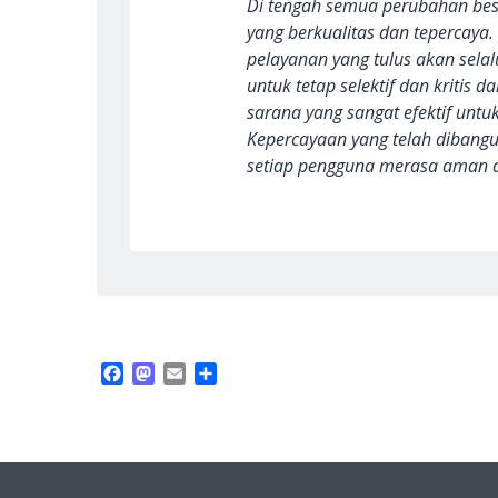
Di tengah semua perubahan besa
yang berkualitas dan tepercaya
pelayanan yang tulus akan selal
untuk tetap selektif dan kritis
sarana yang sangat efektif unt
Kepercayaan yang telah dibangun
setiap pengguna merasa aman da
Facebook
Mastodon
Email
Share