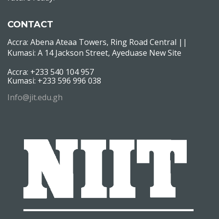
CONTACT
Accra: Abena Ateaa Towers, Ring Road Central ||
Kumasi: A 14 Jackson Street, Ayeduase New Site
Accra: +233 540 104 957
Kumasi: +233 596 996 038
Info@jit.edu.gh