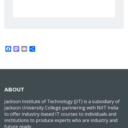
Facebook
Mastodon
Email
Share
ABOUT
Jackson Institute of Technology (JIT) is a subsidiary of
Jackson University College partnering with NIIT India
to offer industry-based IT courses to individuals and
institutions to produce experts who are industry and
future ready.