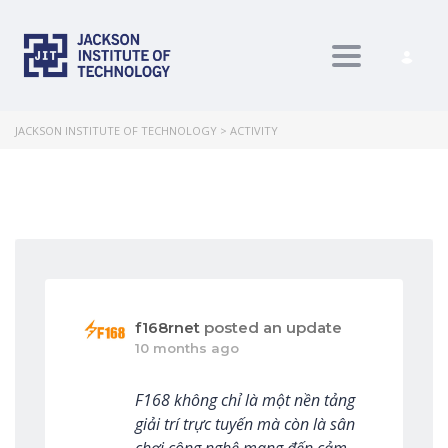
Toggle nav
JACKSON INSTITUTE OF TECHNOLOGY
>
ACTIVITY
f168rnet
posted an update
10 months ago
F168 không chỉ là một nền tảng
giải trí trực tuyến mà còn là sân
chơi công nghệ mang đến cảm