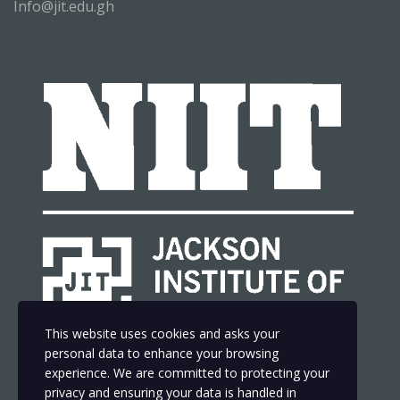
Info@jit.edu.gh
This website uses cookies and asks your
personal data to enhance your browsing
experience. We are committed to protecting your
privacy and ensuring your data is handled in