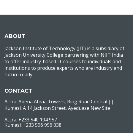
ABOUT
Jackson Institute of Technology (JIT) is a subsidiary of
Jackson University College partnering with NIIT India
to offer industry-based IT courses to individuals and
institutions to produce experts who are industry and
future ready.
CONTACT
Accra: Abena Ateaa Towers, Ring Road Central ||
Kumasi: A 14 Jackson Street, Ayeduase New Site
Accra: +233 540 104 957
Kumasi: +233 596 996 038